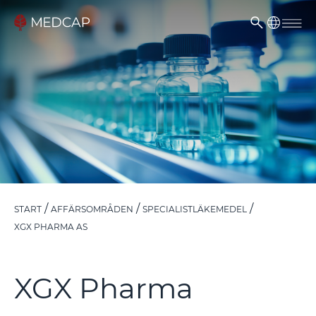
START
AFFÄRSOMRÅDEN
SPECIALISTLÄKEMEDEL
XGX PHARMA AS
XGX Pharma