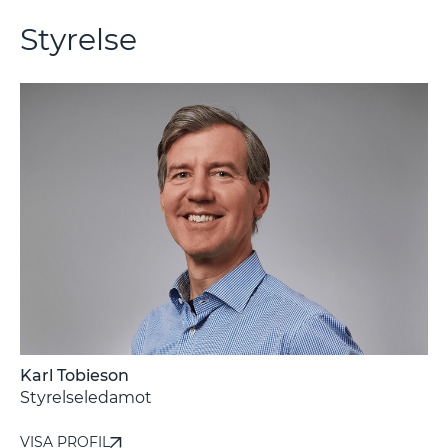
Styrelse
Karl Tobieson
-
Styrelseledamot
VISA PROFIL