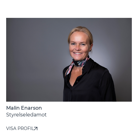
Malin Enarson
-
Styrelseledamot
VISA PROFIL