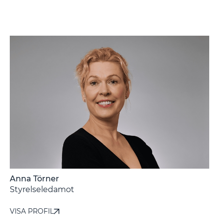
Anna Törner
-
Styrelseledamot
VISA PROFIL