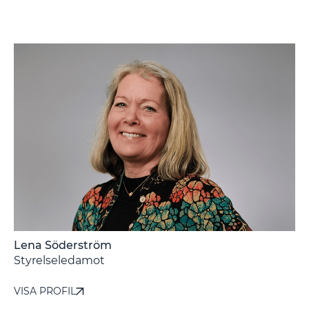
Lena Söderström
-
Styrelseledamot
VISA PROFIL