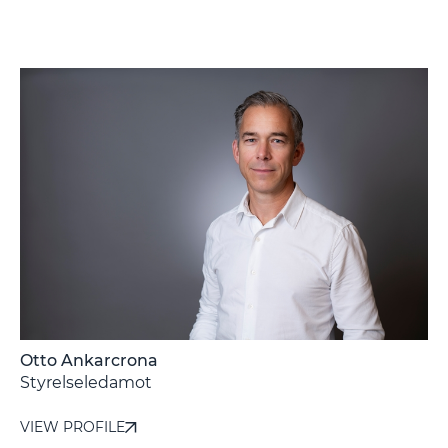
Otto Ankarcrona
-
Styrelseledamot
VIEW PROFILE