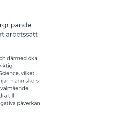
vergripande
rt arbetssätt
 och därmed öka
iktig
cience, vilket
ämjar människors
s välmående,
a till
egativa påverkan