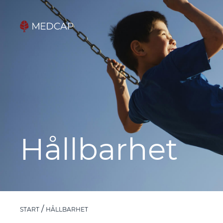
Hållbarhet
START
HÅLLBARHET