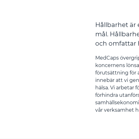
Hållbarhet är 
mål. Hållbarhe
och omfattar
MedCaps övergripa
koncernens lönsam
förutsättning för
innebär att vi ge
hälsa. Vi arbetar
förhindra utanför
samhällsekonomisk
vår verksamhet h