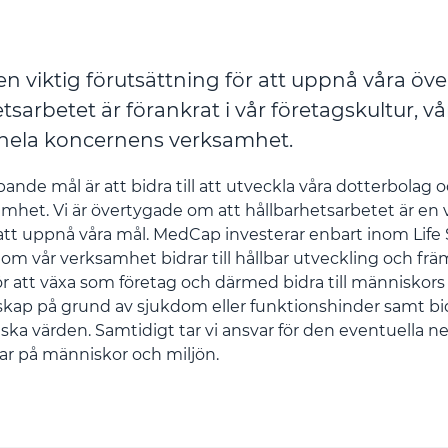
en viktig förutsättning för att uppnå våra ö
tsarbetet är förankrat i vår företagskultur, vå
 hela koncernens verksamhet.
nde mål är att bidra till att utveckla våra dotterbolag
het. Vi är övertygade om att hållbarhetsarbetet är en v
 att uppnå våra mål. MedCap investerar enbart inom Life S
nom vår verksamhet bidrar till hållbar utveckling och fr
 för att växa som företag och därmed bidra till människor
skap på grund av sjukdom eller funktionshinder samt bidr
a värden. Samtidigt tar vi ansvar för den eventuella n
ar på människor och miljön.