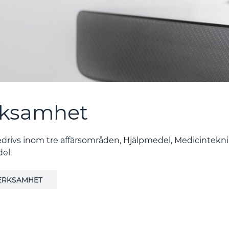
rksamhet
rivs inom tre affärsområden, Hjälpmedel, Medicintekn
el.
VERKSAMHET