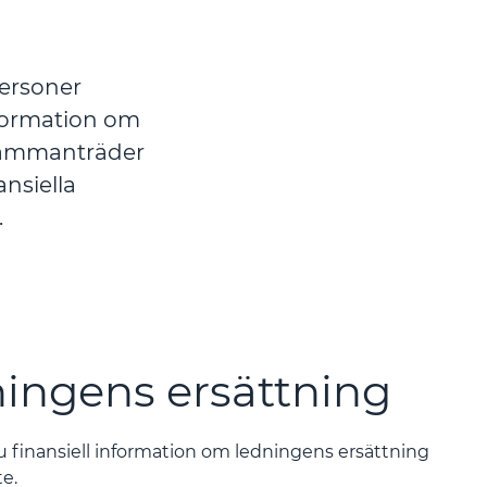
personer
nformation om
sammanträder
nsiella
.
ingens ersättning
du finansiell information om ledningens ersättning
te.