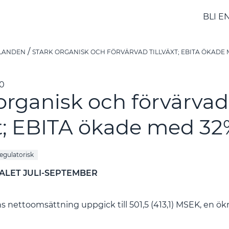
BLI E
LANDEN
STARK ORGANISK OCH FÖRVÄRVAD TILLVÄXT; EBITA ÖKADE 
30
organisk och förvärvad
xt; EBITA ökade med 3
egulatorisk
TALET JULI-SEPTEMBER
 nettoomsättning uppgick till 501,5 (413,1) MSEK, en ö