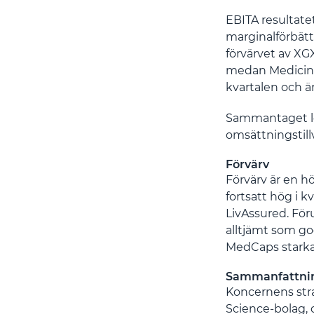
EBITA resultate
marginalförbätt
förvärvet av XG
medan Medicint
kvartalen och ä
Sammantaget le
omsättningstill
Förvärv
Förvärv är en hö
fortsatt hög i k
LivAssured.
För
alltjämt som go
MedCaps starka 
Sammanfattnin
Koncernens stra
Science-bolag, 