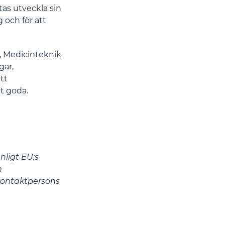
as utveckla sin
g och för att
, Medicinteknik
gar,
tt
tt goda.
nligt EU:s
m
ontaktpersons