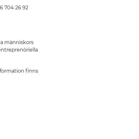
46 704 26 92
ra människors
ntreprenöriella
ormation finns