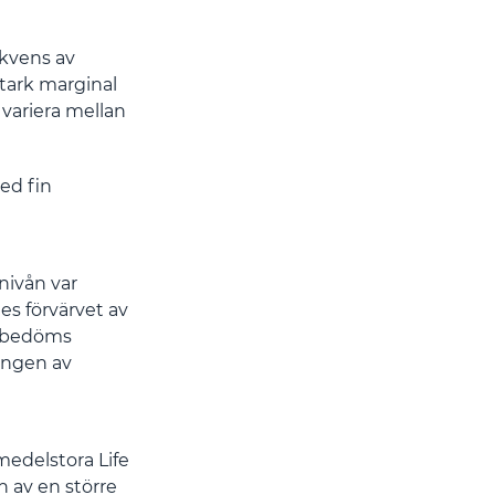
ekvens av
tark marginal
variera mellan
ed fin
nivån var
des förvärvet av
r bedöms
ningen av
medelstora Life
n av en större