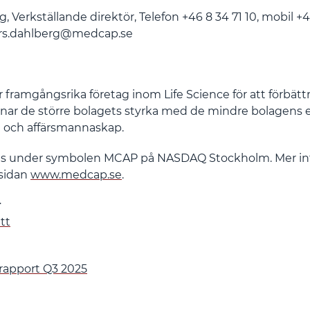
, Verkställande direktör,
Telefon +46 8 34 71 10, mobil +
ers.dahlberg@medcap.se
ramgångsrika företag inom Life Science för att förbätt
enar de större bolagets styrka med de mindre bolagens e
t och affärsmannaskap.
s under symbolen MCAP på NASDAQ Stockholm. Mer inf
msidan
www.medcap.se
.
r
tt
apport Q3 2025