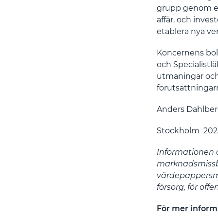
grupp genom en 
affär, och inves
etablera nya v
Koncernens bol
och Specialistl
utmaningar och
förutsättningarn
Anders Dahlber
Stockholm 202
Informationen ä
marknadsmissbr
värdepappersm
försorg, för of
För mer inform