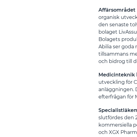
Affärsområdet
organisk utveck
den senaste tol
bolaget LivAssu
Bolagets produk
Abilia ser goda
tillsammans med
och bidrog till 
Medicinteknik
utveckling för 
anläggningen. D
efterfrågan för M
Specialistläk
slutfördes den 2
kommersiella p
och XGX Pharma