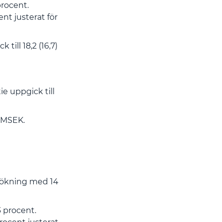
procent.
nt justerat för
till 18,2 (16,7)
ie uppgick till
) MSEK.
n ökning med 14
 procent.