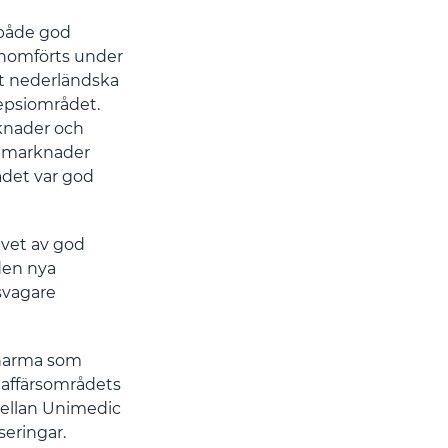
 både god
enomförts under
et nederländska
lepsiområdet.
rknader och
ya marknader
ådet var god
ivet av god
den nya
svagare
Pharma som
a affärsområdets
mellan Unimedic
eringar.