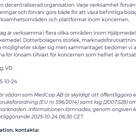
decentraliserad organisation. Varje verksamhet förvänt
teringar och förvärv görs både för att växa befintliga bola
erksamhetsområden och plattformar inom koncernen.
ag är verksamma i flera olika områden inom Hjälpmedel
äkemedel. Dotterbolagens storlek, marknadsförutsättnin
 möjligheter skiljer sig men sammantaget bedömer vi a
a för lönsam tillväxt för koncernen som helhet är fortsa
g, VD
5-10-24
r sådan som MedCap AB är skyldigt att offentliggöra e
uksförordning (EU nr 596/2014) samt lag (2007:528) o
arknaden. Informationen lämnades, genom angiven k
fentliggörande
2025-10-24 06:30 CET
.
ation, kontakta: