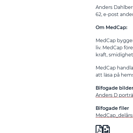
Anders Dahlberg
62,
e-post and
Om MedCap:
MedCap bygger f
liv. MedCap för
kraft, smidighe
MedCap handla
att läsa på he
Bifogade bilde
Anders D porträ
Bifogade filer
MedCap_delårsr