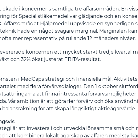
t ökade i koncernens samtliga tre affärsområden. En viss
ring för Specialistläkemedel var glädjande och en kons
X. Affärsområdet Hjälpmedel uppvisade en synnerligen s
eknik hade en något svagare marginal. Marginalen kan 
r ofta mer representativ på rullande 12 månaders nivåer.
vererade koncernen ett mycket starkt tredje kvartal m
växt och 32% ökat justerat EBITA-resultat.
rnsten i MedCaps strategi och finansiella mål. Aktivitets
vartalet med flera förvärvsdialoger. Den 1 oktober slutför
utsättningarna att finna intressanta förvärvsmöjlighete
da. Vår ambition är att göra fler förvärv och öka använd
balansräkning för att skapa långsiktigt aktieägarvärde.
gsvis
tegi är att investera i och utveckla lönsamma små och 
och att kombinera lokalt ägarskap av affären med styrka