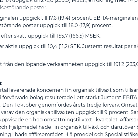
BITA uppgick till 272,8 (239,0) MSEK, en ökning med 14 p
elsestörande poster.
nalen uppgick till 17,6 (19,4) procent. EBITA-marginalen 
törande poster uppgick till 18,0 (17,9) procent.
efter skatt uppgick till 155,7 (166,5) MSEK.
r aktie uppgick till 10,4 (11,2) SEK. Justerat resultat per a
t från den löpande verksamheten uppgick till 191,2 (233,
t
artal levererade koncernen fin organisk tillväxt som ti
 förvärvade bolag resulterade i ett starkt Justerat EBITA
Den 1 oktober genomfördes årets tredje förvärv.
Omsät
varav den organiska tillväxten uppgick till 9 procent. Sa
ppvisade en hög omsättningstillväxt i kvartalet.
Affärs
ch Hjälpmedel hade fin organisk tillväxt och därutöver 
tning i både affärsområdet Hjälpmedel och Specialistläk