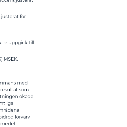
rocent justerat
justerat för
ktie uppgick till
6) MSEK.
llsammans med
 resultat som
tningen ökade
mtliga
områdena
bidrog förvärv
emedel.