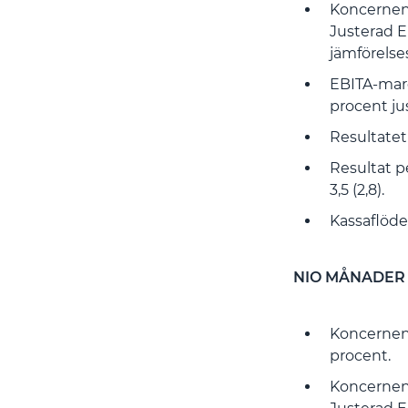
Koncernens
Justerad E
jämförelse
EBITA-margi
procent ju
Resultatet 
Resultat pe
3,5 (2,8).
Kassaflöde
NIO MÅNADER
Koncernens
procent.
Koncernens