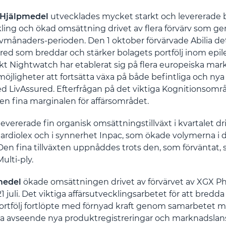
 Hjälpmedel
utvecklades mycket starkt och levererade
ling och ökad omsättning drivet av flera förvärv som g
vmånaders-perioden. Den 1 oktober förvärvade Abilia d
red som breddar och stärker bolagets portfölj inom epi
t Nightwatch har etablerat sig på flera europeiska ma
 möjligheter att fortsätta växa på både befintliga och n
 LivAssured. Efterfrågan på det viktiga Kognitionsomr
den fina marginalen för affärsområdet.
levererade fin organisk omsättningstillväxt i kvartalet dr
Cardiolex och i synnerhet Inpac, som ökade volymerna i 
en fina tillväxten uppnåddes trots den, som förväntat, 
ulti-ply.
emedel
ökade omsättningen drivet av förvärvet av XGX 
1 juli. Det viktiga affärsutvecklingsarbetet för att bredd
ortfölj fortlöpte med förnyad kraft genom samarbetet 
 avseende nya produktregistreringar och marknadslans