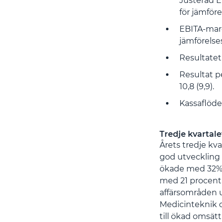
Justerad E
för jämför
EBITA-margi
jämförelses
Resultatet 
Resultat pe
10,8 (9,9).
Kassaflöde
Tredje kvartale
Årets tredje kv
god utveckling i
ökade med 32%. 
med 21 procent 
affärsområden u
Medicinteknik o
till ökad omsät