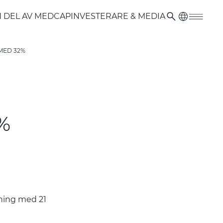
N DEL AV MEDCAP
INVESTERARE & MEDIA
MED 32%
2%
kning med 21