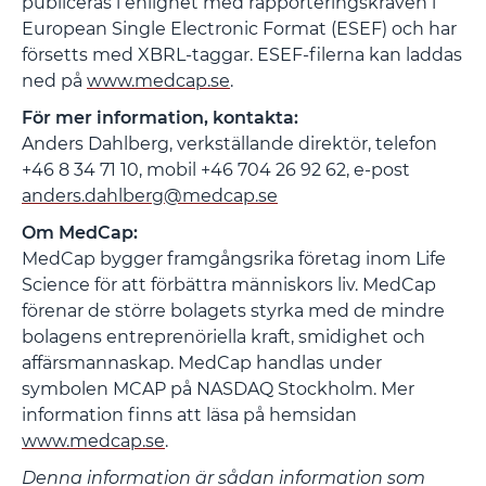
publiceras i enlighet med rapporteringskraven i
European Single Electronic Format (ESEF) och har
försetts med XBRL-taggar. ESEF-filerna kan laddas
ned på
www.medcap.se
.
För mer information, kontakta:
Anders Dahlberg, verkställande direktör, telefon
+46 8 34 71 10, mobil +46 704 26 92 62, e-post
anders.dahlberg@medcap.se
Om MedCap:
MedCap bygger framgångsrika företag inom Life
Science för att förbättra människors liv. MedCap
förenar de större bolagets styrka med de mindre
bolagens entreprenöriella kraft, smidighet och
affärsmannaskap. MedCap handlas under
symbolen MCAP på NASDAQ Stockholm. Mer
information finns att läsa på hemsidan
www.medcap.se
.
Denna information är sådan information som