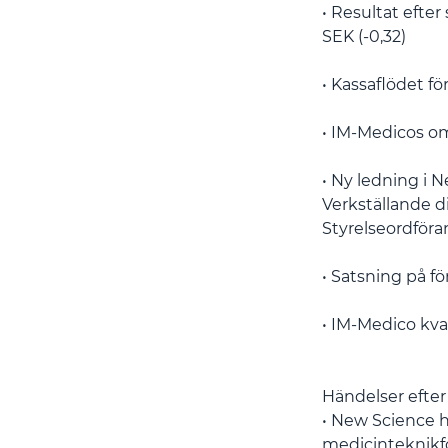
• Resultat efter 
SEK (-0,32)
• Kassaflödet fö
• IM-Medicos om
• Ny ledning i N
Verkställande di
Styrelseordföra
• Satsning på f
• IM-Medico kva
Händelser efte
• New Science h
medicinteknikf