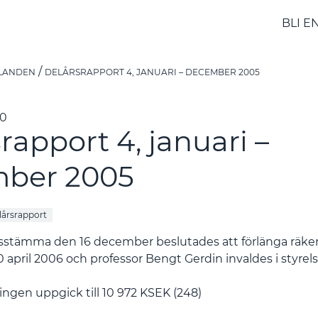
BLI E
LANDEN
DELÅRSRAPPORT 4, JANUARI – DECEMBER 2005
00
rapport 4, januari –
ber 2005
lårsrapport
gsstämma den 16 december beslutades att förlänga räken
april 2006 och professor Bengt Gerdin invaldes i styrel
ngen uppgick till 10 972 KSEK (248)