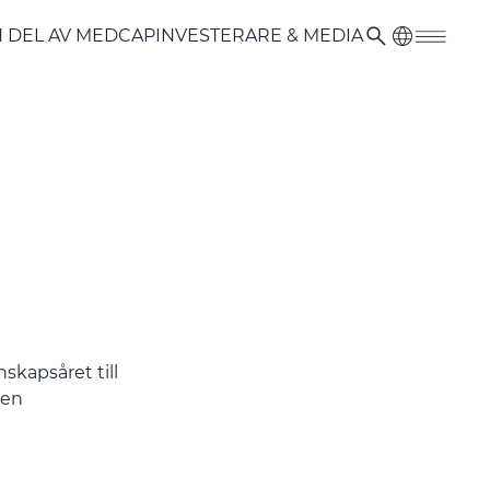
N DEL AV MEDCAP
INVESTERARE & MEDIA
skapsåret till
sen