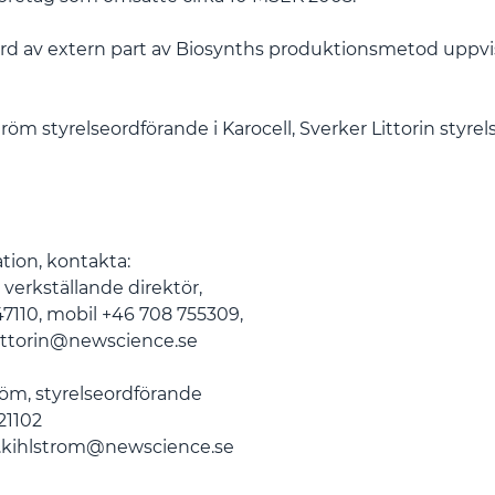
förd av extern part av Biosynths produktionsmetod uppvi
röm styrelseordförande i Karocell, Sverker Littorin styre
tion, kontakta:
, verkställande direktör,
47110, mobil +46 708 755309,
littorin@newscience.se
öm, styrelseordförande
21102
.kihlstrom@newscience.se