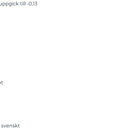
ppgick till -0,13
et
t svenskt