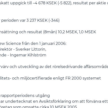
skatt uppgick till –4 678 KSEK (-5 822), resultat per aktie u
r perioden var 3 237 KSEK (-346)
sättning och resultat (8mån) 10,2 MSEK, 1,0 MSEK
ew Science från den 1 januari 2006:
rektör - Sverker Littorin,
nde - Ingemar Kihlström
örvärv och utveckling av det rörelsedrivande affärsområd
litets- och miljöcertifierade enligt FR 2000 systemet
r rapportperiodens utgång
ar undertecknat en Avsiktsförklaring om att förvärva et
öretag som omsatte cirka 10 MSEK 2005.